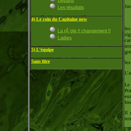
Départs
Jun
Les résultats
4) Le coin du Capitaine new
les
La rÃ¨gle !! changement !!
si
Ladies
ca
te
5) L’équipe
gre
Sans titre
les
L’a
Le 
Pra
eu
Ins
Il
ter